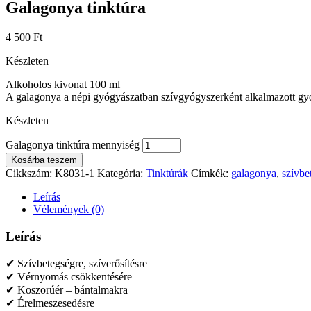
Galagonya tinktúra
4 500
Ft
Készleten
Alkoholos kivonat 100 ml
A galagonya a népi gyógyászatban szívgyógyszerként alkalmazott g
Készleten
Galagonya tinktúra mennyiség
Kosárba teszem
Cikkszám:
K8031-1
Kategória:
Tinktúrák
Címkék:
galagonya
,
szívbe
Leírás
Vélemények (0)
Leírás
✔ Szívbetegségre, szíverősítésre
✔ Vérnyomás csökkentésére
✔ Koszorúér – bántalmakra
✔ Érelmeszesedésre