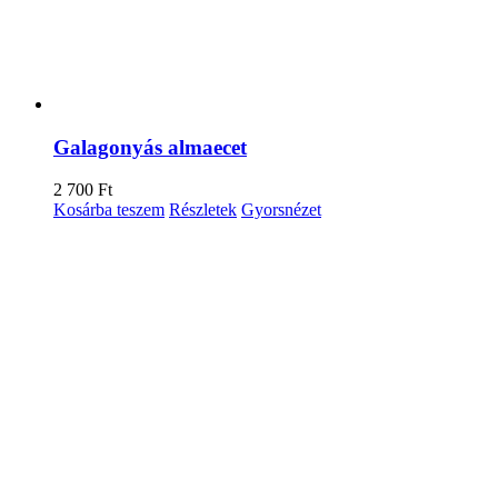
Galagonyás almaecet
2 700
Ft
Kosárba teszem
Részletek
Gyorsnézet