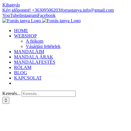
Kihagyás
Kérj időpontot! +36309506203
|
forrastanya.info@gmail.com
YouTube
Instagram
Facebook
HOME
WEBSHOP
A fiókom
Vásárlási feltételek
MANDALÁIM
MANDALA ÁRAK
MANDALAFESTÉS
RÓLAM
BLOG
KAPCSOLAT
Keresés...