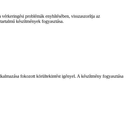
a vérkeringési problémák enyhítésében, visszaszorítja az
atartalmú készítmények fogyasztása.
almazása fokozott körültekintést igényel. A készítmény fogyasztása