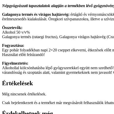
Népgyógyászati tapasztalatok alapján a termékben lévő gyógynövén
Galagonya termés és virágos hajtásvég:
értágító és vérnyomáscsökke
érelmeszesedés kialakulását. Öregkori szívpanaszokra, illetve a szív
Összetevők:
Alkohol 50 v/v%
Galagonya termés (rataegi fructus), Galagonya virágos hajtásvég (Cra
Fogyasztása:
Egy pohár folyadékban napi 2×20 cseppet elkeverni, étkezések előtt 
Használat előtt felrázandó!
Figyelmeztetés:
Alkohollal kölcsönhatásba lépő gyógyszerekkel együtt nem szedhető! 
várandósság és szoptatás alatt, valamint gyermekeknek nem javasolt! 
Értékelések
Még nincsenek értékelések.
Csak bejelentkezett és a terméket már megvásárolt felhasználók írhat
Érdekelhetnek még…