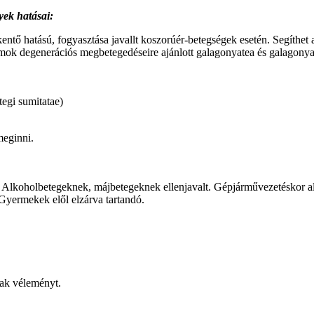
yek hatásai:
ntő hatású, fogyasztása javallt koszorúér-betegségek esetén. Segíthet 
izmok degenerációs megbetegedéseire ajánlott galagonyatea és galagony
tegi sumitatae)
meginni.
Alkoholbetegeknek, májbetegeknek ellenjavalt. Gépjárművezetéskor alk
Gyermekek elől elzárva tartandó.
nak véleményt.