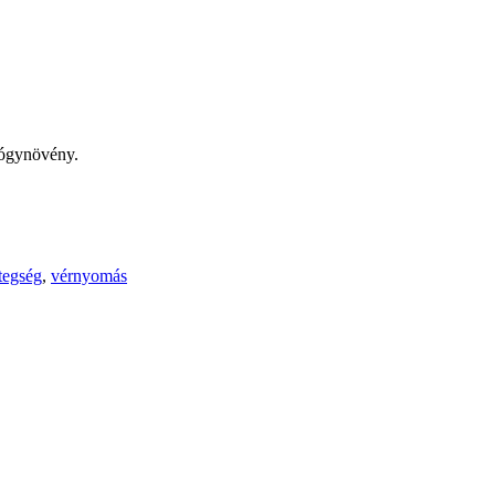
yógynövény.
tegség
,
vérnyomás